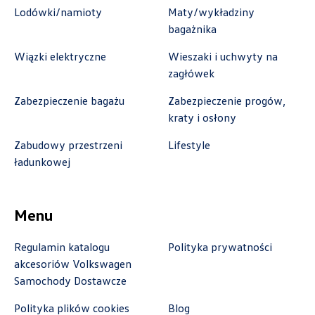
+48 413 350 222
Lodówki/namioty
Maty/wykładziny
czesci@vwautocentrum.com.pl
bagażnika
Wiązki elektryczne
Wieszaki i uchwyty na
zagłówek
Autoremo
Zabezpieczenie bagażu
Zabezpieczenie progów,
kraty i osłony
ul. Szaflarska 170, Nowy Targ
Zabudowy przestrzeni
Lifestyle
+48 182 610 210
ładunkowej
zamowienia@autoremo.pl
Menu
Autorud Stalowa Wola
Regulamin katalogu
Polityka prywatności
akcesoriów Volkswagen
ul. Komisji Edukacji Narodowej 49, Stalowa
Samochody Dostawcze
Wola
Polityka plików cookies
Blog
+48 797 025 052