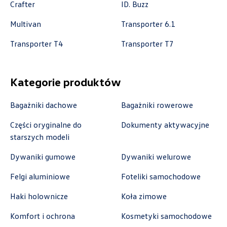
Crafter
ID. Buzz
+48 122 527 800
Multivan
Transporter 6.1
czescivw@autoluzar.pl
Transporter T4
Transporter T7
Auto-Gazda
Kategorie produktów
Bagażniki dachowe
Bagażniki rowerowe
ul. Warszawska 360, Bielsko-Biała
+48 338 223 010
Części oryginalne do
Dokumenty aktywacyjne
marcin.fujawa@vw.auto-gazda.pl
starszych modeli
Dywaniki gumowe
Dywaniki welurowe
Felgi aluminiowe
Foteliki samochodowe
Autocentrum
Haki holownicze
Koła zimowe
ul. Zakładowa 18, Kielce
Komfort i ochrona
Kosmetyki samochodowe