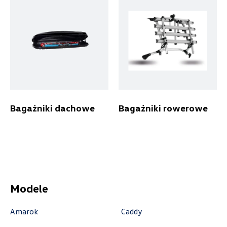
Laski 10A, Przykona
+48 632 208 925
czesci@vw.alexas.pl
Auto Forum
Bagażniki dachowe
Bagażniki rowerowe
ul. Wyszogrodzka 154, Płock
+48 537 367 862
akcesoria@autoforum.pl
Modele
Auto Group Luzar
Amarok
Caddy
ul. Krakowska 33, Wieliczka