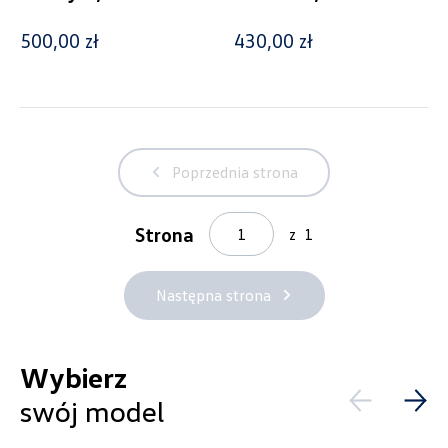
500,00 zł
430,00 zł
Cena
Poprzednia strona
Kolekcje
Strona
z
1
Następna strona
Status
Wybierz
Nowość
swój model
Promocja