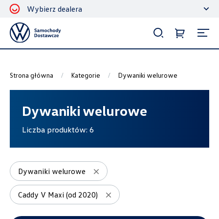
Wybierz dealera
Filtrowanie i sortowanie
Sortuj
Strona główna
Kategorie
Dywaniki welurowe
Dywaniki welurowe
Liczba produktów:
6
Pokaż na stronie
12
Dywaniki welurowe
Caddy V Maxi (od 2020)
Kategorie
Bagażniki dachowe
5