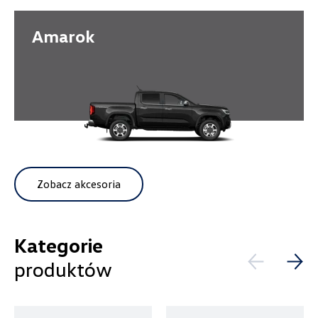
Amarok
Pokaż tylko dostępne
Filtruj
Wybierz dealera obsługującego
Twoje zapytanie
Wyczyść filtry
Zobacz akcesoria
Wpisz lokalizację
Kategorie
produktów
Alexas Car Service