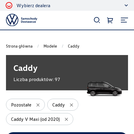
Wybierz dealera
Filtrowanie i sortowanie
Sortuj
Strona główna
Modele
Caddy
Caddy
Liczba produktów:
97
Pokaż na stronie
12
Pozostałe
Caddy
Caddy V Maxi (od 2020)
Kategorie
Bagażniki dachowe
5