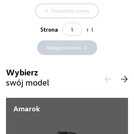
Poprzednia strona
Pokaż tylko dostępne
Strona
z
1
Filtruj
Następna strona
Wyczyść filtry
Wybierz
swój model
Wybierz dealera obsługującego
Twoje zapytanie
Amarok
Wpisz lokalizację