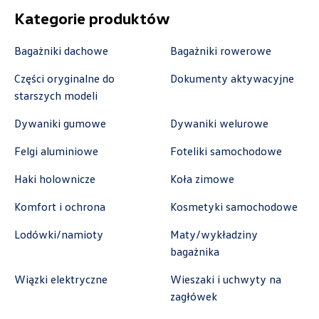
Kategorie produktów
Bagażniki dachowe
Bagażniki rowerowe
Autocentrum
Części oryginalne do
Dokumenty aktywacyjne
ul. Zakładowa 18, Kielce
starszych modeli
+48 413 350 222
Dywaniki gumowe
Dywaniki welurowe
czesci@vwautocentrum.com.pl
Felgi aluminiowe
Foteliki samochodowe
Haki holownicze
Koła zimowe
Autoremo
Komfort i ochrona
Kosmetyki samochodowe
Lodówki/namioty
Maty/wykładziny
ul. Szaflarska 170, Nowy Targ
bagażnika
+48 182 610 210
Wiązki elektryczne
Wieszaki i uchwyty na
zamowienia@autoremo.pl
zagłówek