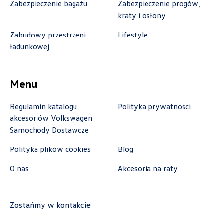
Zabezpieczenie bagażu
Zabezpieczenie progów,
kraty i osłony
Autorud Stalowa Wola
Zabudowy przestrzeni
Lifestyle
ładunkowej
ul. Komisji Edukacji Narodowej 49, Stalowa
Wola
+48 797 025 052
Menu
k.cwik@autorudstw.pl
Regulamin katalogu
Polityka prywatności
akcesoriów Volkswagen
Samochody Dostawcze
Autoweber Sp. z o. o.
Polityka plików cookies
Blog
ul. Łódzka 27, Zduńska Wola
O nas
Akcesoria na raty
+48 609 991 995
czesci@autoweber.pl
Zostańmy w kontakcie