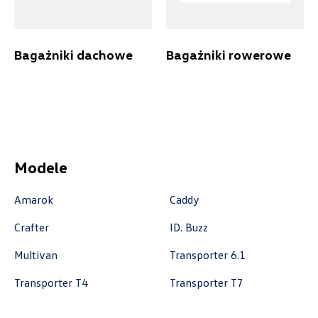
akcesoria@autoforum.pl
Bagażniki dachowe
Bagażniki rowerowe
Auto Group Luzar
ul. Krakowska 33, Wieliczka
+48 122 527 800
czescivw@autoluzar.pl
Modele
Amarok
Caddy
Auto-Gazda
Crafter
ID. Buzz
Multivan
Transporter 6.1
ul. Warszawska 360, Bielsko-Biała
+48 338 223 010
Transporter T4
Transporter T7
marcin.fujawa@vw.auto-gazda.pl