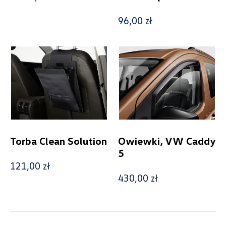
96,00 zł
Caddy V Maxi (od 2020)
Cena
Kolekcje
Torba Clean Solution
Owiewki, VW Caddy
5
121,00 zł
Status
430,00 zł
Nowość
Promocja