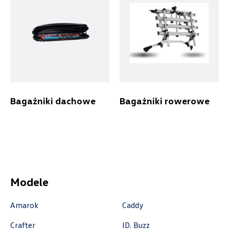
ul. Wyszogrodzka 154, Płock
+48 537 367 862
akcesoria@autoforum.pl
Auto Group Luzar
Bagażniki dachowe
Bagażniki rowerowe
ul. Krakowska 33, Wieliczka
+48 122 527 800
czescivw@autoluzar.pl
Modele
Auto-Gazda
Amarok
Caddy
ul. Warszawska 360, Bielsko-Biała
Crafter
ID. Buzz