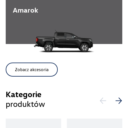
Amarok
Wpisz lokalizację
Alexas Car Service
Laski 10A, Przykona
Zobacz akcesoria
+48 632 208 925
czesci@vw.alexas.pl
Kategorie
produktów
Auto Forum