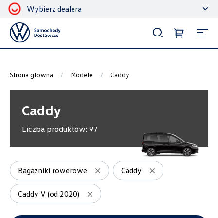
Wybierz dealera
Filtrowanie i sortowanie
Sortuj
Strona główna
Modele
Caddy
Caddy
Liczba produktów:
97
Pokaż na stronie
12
Bagażniki rowerowe
Caddy
Caddy V (od 2020)
Kategorie
Bagażniki dachowe
6