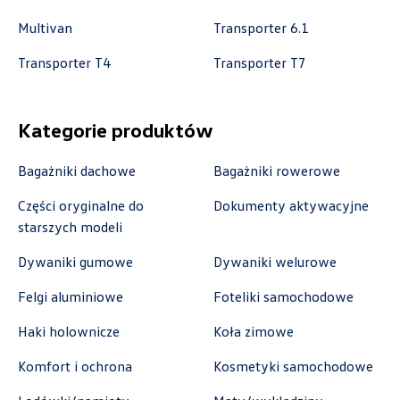
+48 338 223 010
Multivan
Transporter 6.1
marcin.fujawa@vw.auto-gazda.pl
Transporter T4
Transporter T7
Autocentrum
Kategorie produktów
ul. Zakładowa 18, Kielce
Bagażniki dachowe
Bagażniki rowerowe
+48 413 350 222
Części oryginalne do
Dokumenty aktywacyjne
czesci@vwautocentrum.com.pl
starszych modeli
Dywaniki gumowe
Dywaniki welurowe
Felgi aluminiowe
Foteliki samochodowe
Autoremo
Haki holownicze
Koła zimowe
ul. Szaflarska 170, Nowy Targ
Komfort i ochrona
Kosmetyki samochodowe
+48 182 610 210