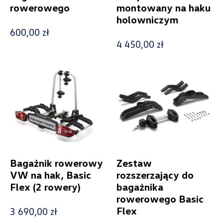
rowerowego
montowany na haku
holowniczym
Generacja
600,00 zł
4 450,00 zł
Caddy V (od 2020)
Cena
Kolekcje
Bagażnik rowerowy
Zestaw
VW na hak, Basic
rozszerzający do
Flex (2 rowery)
bagażnika
Status
rowerowego Basic
Flex
3 690,00 zł
Nowość