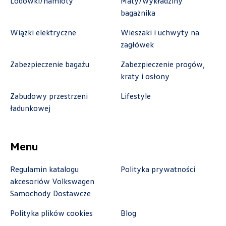
Lodówki/namioty
Maty/wykładziny
zamowienia@autoremo.pl
bagażnika
Wiązki elektryczne
Wieszaki i uchwyty na
zagłówek
Autorud Stalowa Wola
Zabezpieczenie bagażu
Zabezpieczenie progów,
kraty i osłony
ul. Komisji Edukacji Narodowej 49, Stalowa
Wola
Zabudowy przestrzeni
Lifestyle
ładunkowej
+48 797 025 052
k.cwik@autorudstw.pl
Menu
Regulamin katalogu
Polityka prywatności
Autoweber Sp. z o. o.
akcesoriów Volkswagen
Samochody Dostawcze
ul. Łódzka 27, Zduńska Wola
Polityka plików cookies
Blog
+48 609 991 995