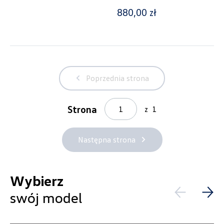
Promocja
880,00 zł
Pokaż tylko dostępne
Poprzednia strona
Filtruj
Strona
z
1
Wyczyść filtry
Następna strona
Wybierz
Wybierz dealera obsługującego
swój model
Twoje zapytanie