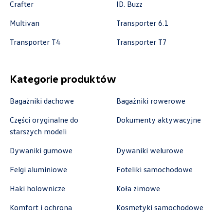
Crafter
ID. Buzz
+48 122 527 800
Multivan
Transporter 6.1
czescivw@autoluzar.pl
Transporter T4
Transporter T7
Auto-Gazda
Kategorie produktów
Bagażniki dachowe
Bagażniki rowerowe
ul. Warszawska 360, Bielsko-Biała
+48 338 223 010
Części oryginalne do
Dokumenty aktywacyjne
marcin.fujawa@vw.auto-gazda.pl
starszych modeli
Dywaniki gumowe
Dywaniki welurowe
Felgi aluminiowe
Foteliki samochodowe
Autocentrum
Haki holownicze
Koła zimowe
ul. Zakładowa 18, Kielce
Komfort i ochrona
Kosmetyki samochodowe