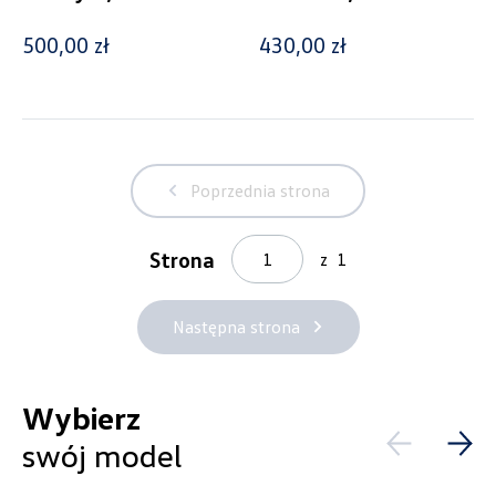
500,00 zł
430,00 zł
Generacja
Caddy V (od 2020)
Cena
Poprzednia strona
Strona
z
1
Kolekcje
Następna strona
Wybierz
Status
swój model
Nowość