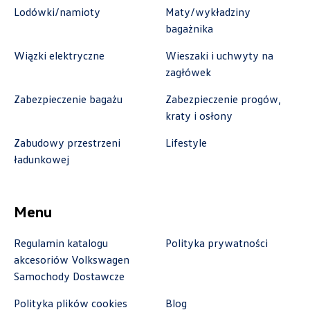
+48 413 350 222
Lodówki/namioty
Maty/wykładziny
czesci@vwautocentrum.com.pl
bagażnika
Wiązki elektryczne
Wieszaki i uchwyty na
zagłówek
Autoremo
Zabezpieczenie bagażu
Zabezpieczenie progów,
kraty i osłony
ul. Szaflarska 170, Nowy Targ
Zabudowy przestrzeni
Lifestyle
+48 182 610 210
ładunkowej
zamowienia@autoremo.pl
Menu
Autorud Stalowa Wola
Regulamin katalogu
Polityka prywatności
akcesoriów Volkswagen
ul. Komisji Edukacji Narodowej 49, Stalowa
Samochody Dostawcze
Wola
Polityka plików cookies
Blog
+48 797 025 052