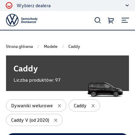
Wybierz dealera
Filtrowanie i sortowanie
Sortuj
Strona główna
Modele
Caddy
Caddy
Liczba produktów:
97
Pokaż na stronie
12
Dywaniki welurowe
Caddy
Caddy V (od 2020)
Kategorie
Bagażniki dachowe
6