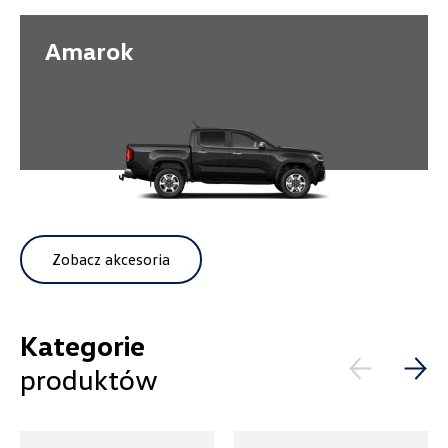
Promocja
Amarok
Pokaż tylko dostępne
Wybierz dealera obsługującego
Filtruj
Twoje zapytanie
Wyczyść filtry
Zobacz akcesoria
Wpisz lokalizację
Kategorie
produktów
Alexas Car Service