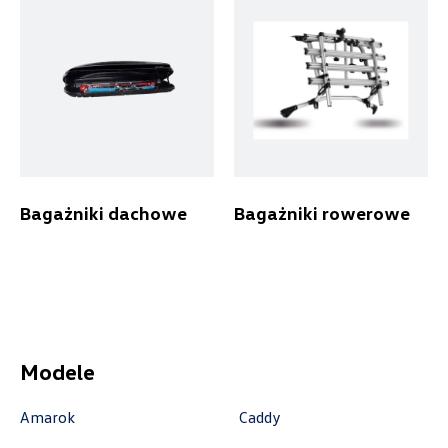
Laski 10A, Przykona
+48 632 208 925
czesci@vw.alexas.pl
Auto Forum
Bagażniki dachowe
Bagażniki rowerowe
ul. Wyszogrodzka 154, Płock
+48 537 367 862
akcesoria@autoforum.pl
Modele
Auto Group Luzar
Amarok
Caddy
ul. Krakowska 33, Wieliczka