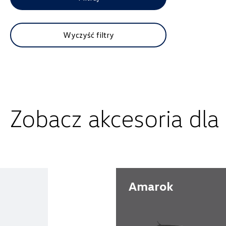
Wybierz dealera obsługującego Tw
Wyczyść filtry
Zobacz akcesoria dla
Alexas Car Service
Laski 10A, Przykona
Amarok
+48 632 208 925
czesci@vw.alexas.pl