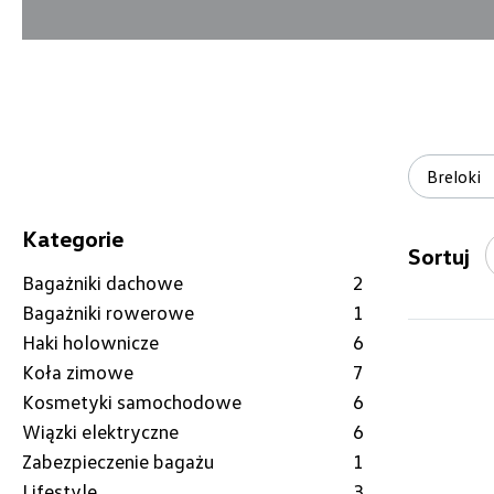
Breloki
Kategorie
Sortuj
Bagażniki dachowe
2
Bagażniki rowerowe
1
Haki holownicze
6
Koła zimowe
7
Kosmetyki samochodowe
6
Wiązki elektryczne
6
Zabezpieczenie bagażu
1
Lifestyle
3