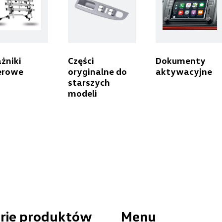
Berdychowski
żniki
Części
Dokumenty
ul. Owsiana 27, Poznań
erowe
oryginalne do
aktywacyjne
starszych
+48 512 054 384
modeli
sklep@berdychowski.com.pl
Centrum Poznań
ul. Jadwigi Wajsówny 9, Poznań
+48 618 328 230
czesci.vwcentrumpoznan@cichy-zasada.pl
rie produktów
Menu