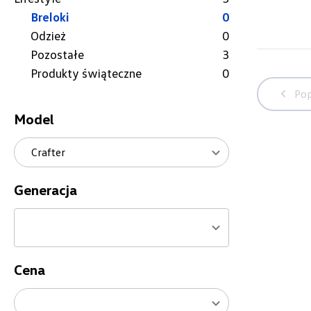
Breloki
0
Odzież
0
Pozostałe
3
Produkty świąteczne
0
Pop
Model
Crafter
Generacja
Cena