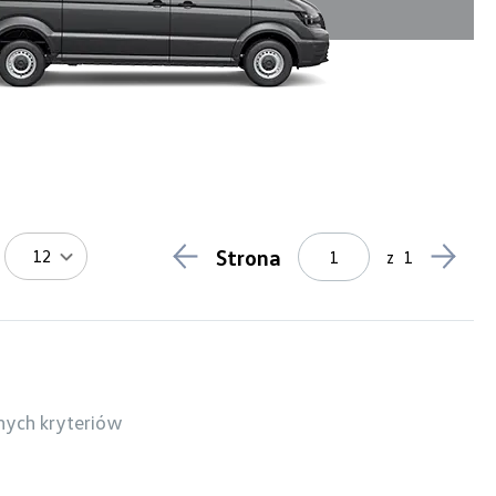
Strona
12
z
1
nych kryteriów