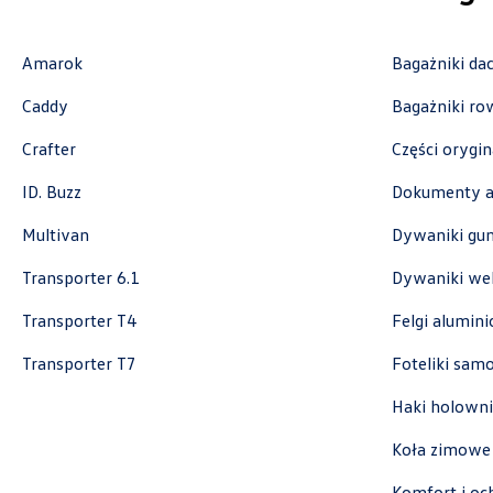
Amarok
Bagażniki d
Cichy-Zasada
Caddy
Bagażniki r
Crafter
Części orygi
ul. Prof. A. Rożańskiego 28-30, Kraków -
Modlniczka
ID. Buzz
Dokumenty a
+48 126 392 030
Multivan
Dywaniki g
czesci.krakow@cichy-zasada.pl
Transporter 6.1
Dywaniki we
Transporter T4
Felgi alumin
Cichy-Zasada
Transporter T7
Foteliki sa
Haki holowni
ul. Gnieźnieńska 43a, Koszalin
Koła zimowe
+48 509 474 458
czesci.koszalin@cichy-zasada.pl
Komfort i oc