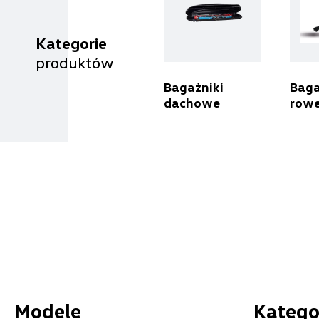
Kategorie
produktów
Benepol Szczecin
Bagażniki
Baga
ul. Szczecińska 117, Szczecin - Radziszewo
dachowe
row
+48 666 055 679
czesci.sz@benepol.pl
Carsed
ul. Łopuszańska 72, Warszawa
+48 664 848 484
akcesoria.warszawa@carsed.pl
Modele
Katego