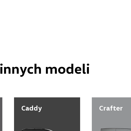
oje zapytanie
Wpisz lokalizację
innych modeli
Auto Forum
ul. Wyszogrodzka 154, Płock
Caddy
Crafter
+48 537 367 862
akcesoria@autoforum.pl