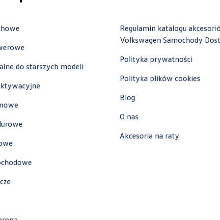
achowe
Regulamin katalogu akcesori
Volkswagen Samochody Dos
Cichy-Zasada
owerowe
Polityka prywatności
nalne do starszych modeli
ul. Poznańska 33, Poznań - Przeźmierowo
Polityka plików cookies
+48 785 559 913
ktywacyjne
00500.magazyn@partner.volkswagen.pl
Blog
umowe
O nas
lurowe
Akcesoria na raty
iowe
Cichy-Zasada Warszawa
mochodowe
cze
ul. Grochowska 163, Warszawa
+48 226 116 900
czesci.warszawa@cichy-zasada.pl
hrona