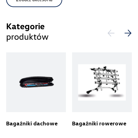
Wybierz dealera obsługującego
Filtruj
Twoje zapytanie
Kategorie
produktów
Wyczyść filtry
Wpisz lokalizację
Alexas Car Service
Laski 10A, Przykona
+48 632 208 925
Bagażniki dachowe
Bagażniki rowerowe
czesci@vw.alexas.pl