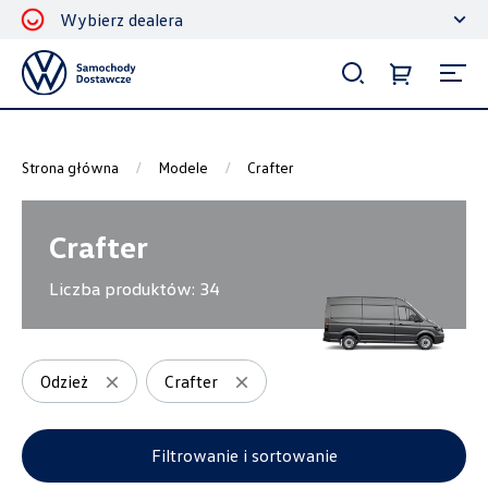
Wybierz dealera
Filtrowanie i sortowanie
Sortuj
Strona główna
Modele
Crafter
Crafter
Liczba produktów:
34
Pokaż na stronie
12
Odzież
Crafter
Kategorie
Filtrowanie i sortowanie
Bagażniki dachowe
2