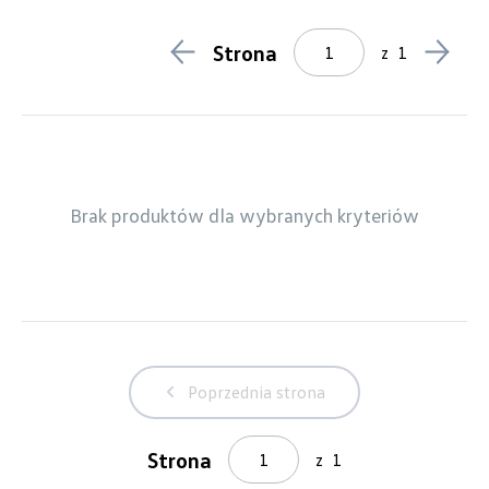
Bagażniki rowerowe
1
Haki holownicze
6
Strona
z
1
Koła zimowe
7
Kosmetyki samochodowe
6
Wiązki elektryczne
6
Zabezpieczenie bagażu
1
Lifestyle
3
Breloki
0
Odzież
0
Brak produktów dla wybranych kryteriów
Pozostałe
3
Produkty świąteczne
0
Model
Crafter
Poprzednia strona
Generacja
Strona
z
1