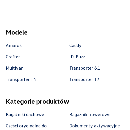
Auto Forum
ul. Wyszogrodzka 154, Płock
Modele
+48 537 367 862
Amarok
Caddy
akcesoria@autoforum.pl
Crafter
ID. Buzz
Multivan
Transporter 6.1
Auto Group Luzar
Transporter T4
Transporter T7
ul. Krakowska 33, Wieliczka
Kategorie produktów
+48 122 527 800
czescivw@autoluzar.pl
Bagażniki dachowe
Bagażniki rowerowe
Części oryginalne do
Dokumenty aktywacyjne