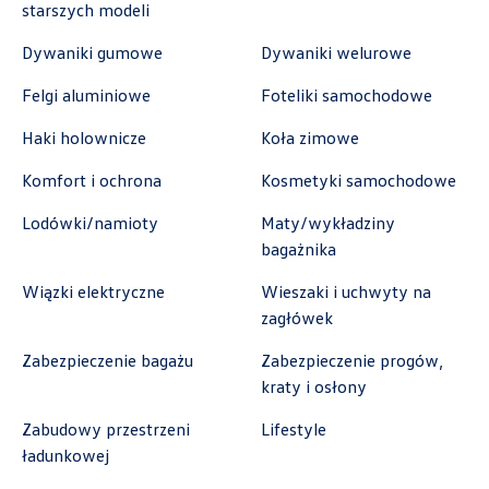
starszych modeli
Auto-Gazda
Dywaniki gumowe
Dywaniki welurowe
ul. Warszawska 360, Bielsko-Biała
Felgi aluminiowe
Foteliki samochodowe
+48 338 223 010
Haki holownicze
Koła zimowe
marcin.fujawa@vw.auto-gazda.pl
Komfort i ochrona
Kosmetyki samochodowe
Lodówki/namioty
Maty/wykładziny
bagażnika
Autocentrum
Wiązki elektryczne
Wieszaki i uchwyty na
ul. Zakładowa 18, Kielce
zagłówek
+48 413 350 222
Zabezpieczenie bagażu
Zabezpieczenie progów,
czesci@vwautocentrum.com.pl
kraty i osłony
Zabudowy przestrzeni
Lifestyle
ładunkowej