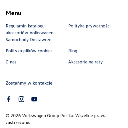
Autoremo
Menu
ul. Szaflarska 170, Nowy Targ
+48 182 610 210
Regulamin katalogu
Polityka prywatności
zamowienia@autoremo.pl
akcesoriów Volkswagen
Samochody Dostawcze
Polityka plików cookies
Blog
Autorud Stalowa Wola
O nas
Akcesoria na raty
ul. Komisji Edukacji Narodowej 49, Stalowa
Wola
Zostańmy w kontakcie
+48 797 025 052
k.cwik@autorudstw.pl
©
2026
Volkswagen Group Polska. Wszelkie prawa
zastrzeżone.
Autoweber Sp. z o. o.