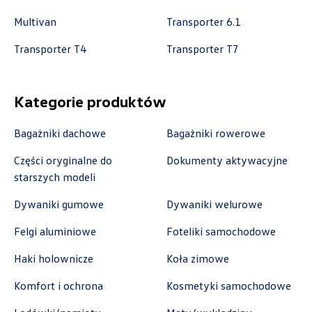
k.cwik@autorudstw.pl
Multivan
Transporter 6.1
Transporter T4
Transporter T7
Autoweber Sp. z o. o.
Kategorie produktów
ul. Łódzka 27, Zduńska Wola
Bagażniki dachowe
Bagażniki rowerowe
+48 609 991 995
Części oryginalne do
Dokumenty aktywacyjne
czesci@autoweber.pl
starszych modeli
Dywaniki gumowe
Dywaniki welurowe
Bednarek
Felgi aluminiowe
Foteliki samochodowe
Haki holownicze
Koła zimowe
ul. Szczecińska 38A, Łódź
Komfort i ochrona
Kosmetyki samochodowe
+48 426 130 700
czesci.vw@bednarek.com.pl