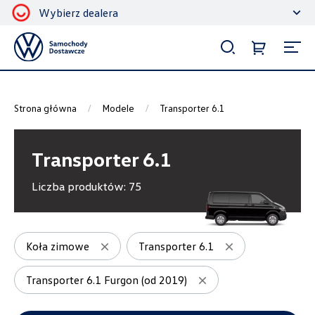
Wybierz dealera
Filtrowanie i sortowanie
Sortuj
Strona główna
Modele
Transporter 6.1
Transporter 6.1
Liczba produktów:
75
Pokaż na stronie
12
Koła zimowe
Transporter 6.1
Transporter 6.1 Furgon (od 2019)
Kategorie
Bagażniki dachowe
2