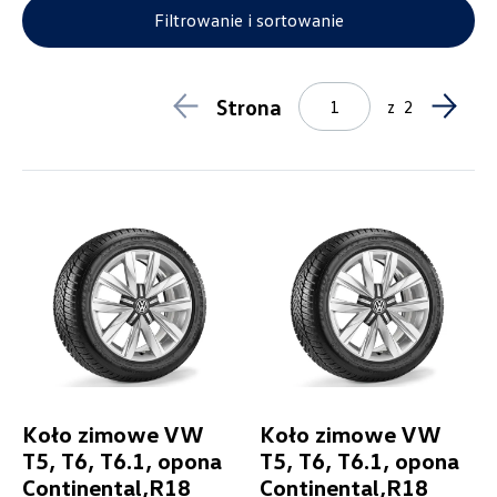
Haki holownicze
6
Filtrowanie i sortowanie
Koła zimowe
13
Zabezpieczenie bagażu
1
Lifestyle
1
Strona
z
2
Breloki
1
Odzież
0
Pozostałe
0
Produkty świąteczne
0
Model
Transporter 6.1
Generacja
Transporter 6.1 Furgon (od 2019)
Koło zimowe VW
Koło zimowe VW
T5, T6, T6.1, opona
T5, T6, T6.1, opona
Cena
Continental,R18
Continental,R18