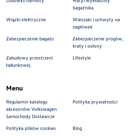
Lodówki/namioty
Maty/wykładziny
bagażnika
Wiązki elektryczne
Wieszaki i uchwyty na
zagłówek
Benepol Szczecin
Zabezpieczenie bagażu
Zabezpieczenie progów,
ul. Szczecińska 117, Szczecin - Radziszewo
kraty i osłony
+48 666 055 679
Zabudowy przestrzeni
Lifestyle
czesci.sz@benepol.pl
ładunkowej
Menu
Berdychowski
Regulamin katalogu
Polityka prywatności
ul. Owsiana 27, Poznań
akcesoriów Volkswagen
Samochody Dostawcze
+48 512 054 384
sklep@berdychowski.com.pl
Polityka plików cookies
Blog