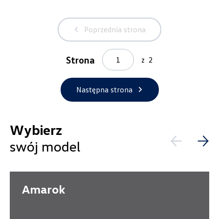
czesci@vw.alexas.pl
Poprzednia strona
Strona
z
2
Auto Forum
ul. Wyszogrodzka 154, Płock
Następna strona
+48 537 367 862
akcesoria@autoforum.pl
Wybierz
swój model
Auto Group Luzar
Amarok
ul. Krakowska 33, Wieliczka
+48 122 527 800