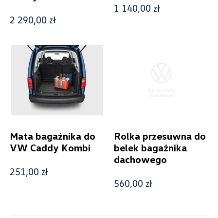
1 140,00 zł
2 290,00 zł
Wybierz dealera obsługującego
Twoje zapytanie
Wpisz lokalizację
Mata bagażnika do
Rolka przesuwna do
VW Caddy Kombi
belek bagażnika
dachowego
251,00 zł
Alexas Car Service
560,00 zł
Laski 10A, Przykona
+48 632 208 925