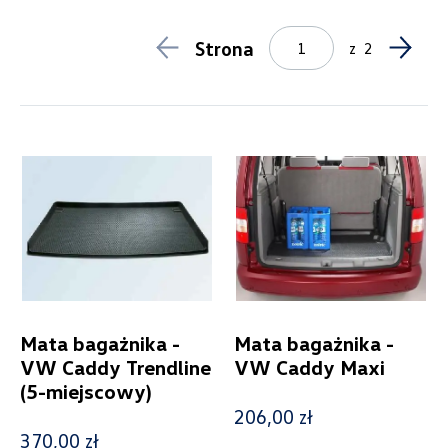
Felgi aluminiowe
1
Haki holownicze
3
Strona
z
2
Maty/wykładziny bagażnika
6
Wiązki elektryczne
3
Zabezpieczenie bagażu
2
Zabezpieczenie progów, kraty i osłony
3
Lifestyle
1
Breloki
0
Odzież
0
Pozostałe
1
Produkty świąteczne
0
Model
Caddy
Mata bagażnika -
Mata bagażnika -
VW Caddy Trendline
VW Caddy Maxi
Generacja
(5-miejscowy)
206,00 zł
Caddy IV (2015-2020)
370,00 zł