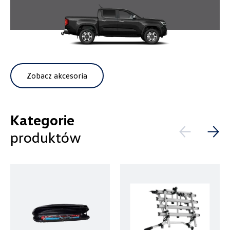
czescivw@autoluzar.pl
Auto-Gazda
Zobacz akcesoria
ul. Warszawska 360, Bielsko-Biała
+48 338 223 010
marcin.fujawa@vw.auto-gazda.pl
Kategorie
produktów
Autocentrum
ul. Zakładowa 18, Kielce
+48 413 350 222
czesci@vwautocentrum.com.pl