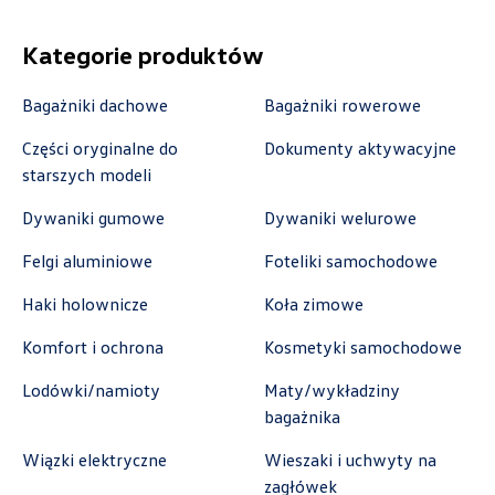
Kategorie produktów
Autoweber Sp. z o. o.
Bagażniki dachowe
Bagażniki rowerowe
ul. Łódzka 27, Zduńska Wola
Części oryginalne do
Dokumenty aktywacyjne
+48 609 991 995
starszych modeli
czesci@autoweber.pl
Dywaniki gumowe
Dywaniki welurowe
Felgi aluminiowe
Foteliki samochodowe
Haki holownicze
Koła zimowe
Bednarek
Komfort i ochrona
Kosmetyki samochodowe
ul. Szczecińska 38A, Łódź
Lodówki/namioty
Maty/wykładziny
+48 426 130 700
bagażnika
czesci.vw@bednarek.com.pl
Wiązki elektryczne
Wieszaki i uchwyty na
zagłówek