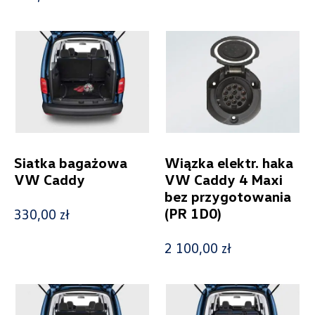
Cena
Kolekcje
Siatka bagażowa
Wiązka elektr. haka
VW Caddy
VW Caddy 4 Maxi
Status
bez przygotowania
(PR 1D0)
330,00 zł
Nowość
2 100,00 zł
Promocja
Pokaż tylko dostępne