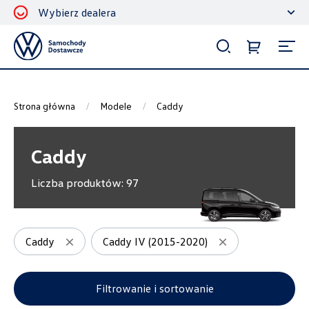
Wybierz dealera
Filtrowanie i sortowanie
Sortuj
Strona główna
Modele
Caddy
Caddy
Liczba produktów:
97
Pokaż na stronie
12
Caddy
Caddy IV (2015-2020)
Kategorie
Filtrowanie i sortowanie
Bagażniki dachowe
3