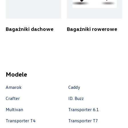
Autoremo
Bagażniki dachowe
Bagażniki rowerowe
ul. Szaflarska 170, Nowy Targ
+48 182 610 210
zamowienia@autoremo.pl
Modele
Autorud Stalowa Wola
Amarok
Caddy
ul. Komisji Edukacji Narodowej 49, Stalowa
Crafter
ID. Buzz
Wola
Multivan
Transporter 6.1
+48 797 025 052
k.cwik@autorudstw.pl
Transporter T4
Transporter T7