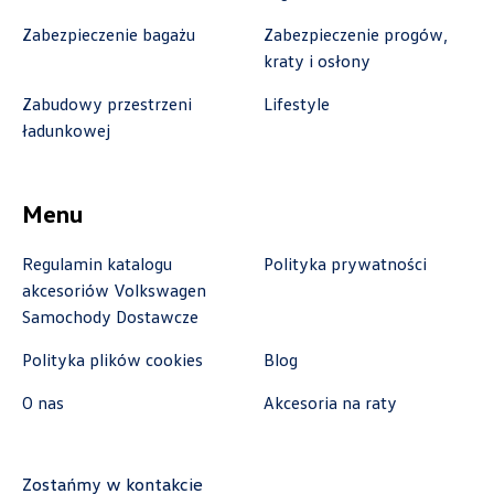
Zabezpieczenie bagażu
Zabezpieczenie progów,
Benepol Szczecin
kraty i osłony
Zabudowy przestrzeni
Lifestyle
ul. Szczecińska 117, Szczecin - Radziszewo
ładunkowej
+48 666 055 679
czesci.sz@benepol.pl
Menu
Regulamin katalogu
Polityka prywatności
Berdychowski
akcesoriów Volkswagen
Samochody Dostawcze
ul. Owsiana 27, Poznań
Polityka plików cookies
Blog
+48 512 054 384
O nas
Akcesoria na raty
sklep@berdychowski.com.pl
Zostańmy w kontakcie