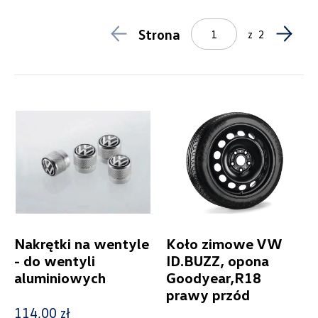
Kosmetyki samochodowe
6
Lifestyle
1
Strona
z
2
Breloki
0
Odzież
0
Pozostałe
1
Produkty świąteczne
0
Model
ID. Buzz
Generacja
Nakrętki na wentyle
Koło zimowe VW
- do wentyli
ID.BUZZ, opona
Cena
aluminiowych
Goodyear,R18
prawy przód
114,00 zł