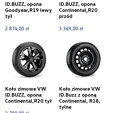
ID.BUZZ, opona
ID.BUZZ, opona
Goodyear,R19 lewy
Continental,R20
tył
przód
2 874,00 zł
3 349,00 zł
Wybierz dealera obsługującego
Twoje zapytanie
Wpisz lokalizację
Koło zimowe VW
Koło zimowe VW
ID.BUZZ, opona
ID.Buzz z oponą
Continental,R20 tył
Continental, R18,
Alexas Car Service
tylne