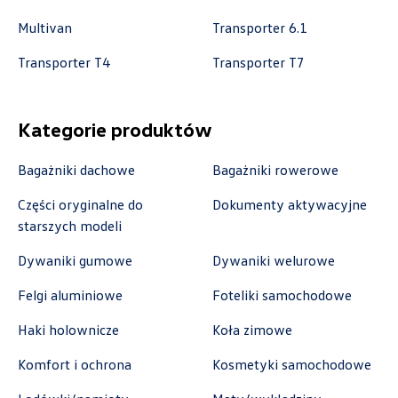
k.cwik@autorudstw.pl
Multivan
Transporter 6.1
Transporter T4
Transporter T7
Autoweber Sp. z o. o.
Kategorie produktów
ul. Łódzka 27, Zduńska Wola
Bagażniki dachowe
Bagażniki rowerowe
+48 609 991 995
Części oryginalne do
Dokumenty aktywacyjne
czesci@autoweber.pl
starszych modeli
Dywaniki gumowe
Dywaniki welurowe
Bednarek
Felgi aluminiowe
Foteliki samochodowe
Haki holownicze
Koła zimowe
ul. Szczecińska 38A, Łódź
Komfort i ochrona
Kosmetyki samochodowe
+48 426 130 700
czesci.vw@bednarek.com.pl