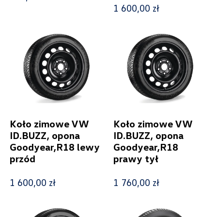
1 600,00 zł
Kolekcje
Status
Nowość
Promocja
Koło zimowe VW
Koło zimowe VW
ID.BUZZ, opona
ID.BUZZ, opona
Goodyear,R18 lewy
Goodyear,R18
przód
prawy tył
Pokaż tylko dostępne
1 600,00 zł
1 760,00 zł
Filtruj