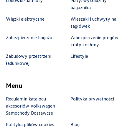
Lodówki/namioty
Maty/wykładziny
bagażnika
Wiązki elektryczne
Wieszaki i uchwyty na
zagłówek
Benepol Szczecin
Zabezpieczenie bagażu
Zabezpieczenie progów,
ul. Szczecińska 117, Szczecin - Radziszewo
kraty i osłony
+48 666 055 679
Zabudowy przestrzeni
Lifestyle
czesci.sz@benepol.pl
ładunkowej
Menu
Berdychowski
Regulamin katalogu
Polityka prywatności
ul. Owsiana 27, Poznań
akcesoriów Volkswagen
Samochody Dostawcze
+48 512 054 384
sklep@berdychowski.com.pl
Polityka plików cookies
Blog