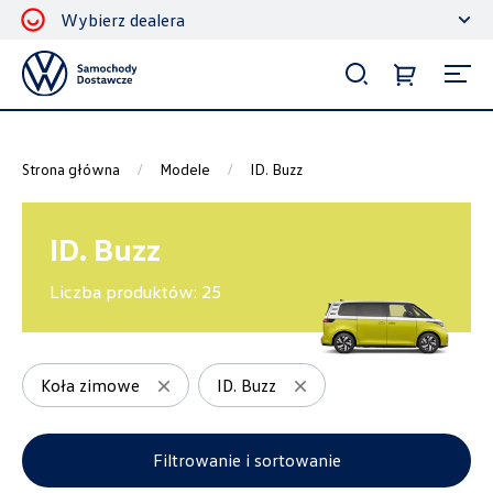
Wybierz dealera
Filtrowanie i sortowanie
Sortuj
Strona główna
Modele
ID. Buzz
ID. Buzz
Liczba produktów:
25
Pokaż na stronie
12
Koła zimowe
ID. Buzz
Kategorie
Filtrowanie i sortowanie
Koła zimowe
14