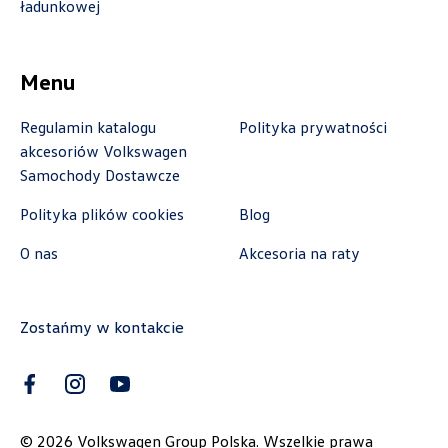
ładunkowej
Autoweber Sp. z o. o.
ul. Łódzka 27, Zduńska Wola
Menu
+48 609 991 995
Regulamin katalogu
Polityka prywatności
czesci@autoweber.pl
akcesoriów Volkswagen
Samochody Dostawcze
Polityka plików cookies
Blog
Bednarek
O nas
Akcesoria na raty
ul. Szczecińska 38A, Łódź
+48 426 130 700
Zostańmy w kontakcie
czesci.vw@bednarek.com.pl
Benepol Szczecin
©
2026
Volkswagen Group Polska. Wszelkie prawa