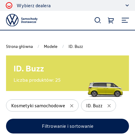
Wybierz dealera
Filtrowanie i sortowanie
Sortuj
Strona główna
Modele
ID. Buzz
ID. Buzz
Liczba produktów:
25
Pokaż na stronie
12
Kosmetyki samochodowe
ID. Buzz
Kategorie
Filtrowanie i sortowanie
Koła zimowe
14