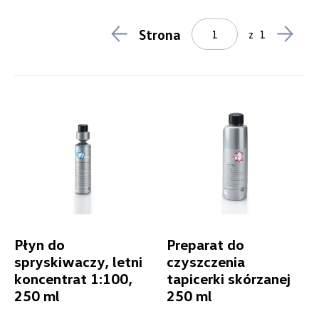
Kosmetyki samochodowe
6
Lifestyle
1
Strona
z
1
Breloki
0
Odzież
0
Pozostałe
1
Produkty świąteczne
0
Model
ID. Buzz
Generacja
Płyn do
Preparat do
spryskiwaczy, letni
czyszczenia
Cena
koncentrat 1:100,
tapicerki skórzanej
250 ml
250 ml