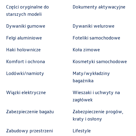
Autoremo
Części oryginalne do
Dokumenty aktywacyjne
starszych modeli
ul. Szaflarska 170, Nowy Targ
Dywaniki gumowe
Dywaniki welurowe
+48 182 610 210
Felgi aluminiowe
Foteliki samochodowe
zamowienia@autoremo.pl
Haki holownicze
Koła zimowe
Komfort i ochrona
Kosmetyki samochodowe
Autorud Stalowa Wola
Lodówki/namioty
Maty/wykładziny
bagażnika
ul. Komisji Edukacji Narodowej 49, Stalowa
Wiązki elektryczne
Wieszaki i uchwyty na
Wola
zagłówek
+48 797 025 052
k.cwik@autorudstw.pl
Zabezpieczenie bagażu
Zabezpieczenie progów,
kraty i osłony
Zabudowy przestrzeni
Lifestyle