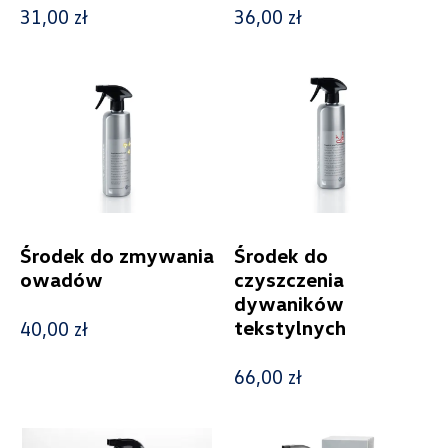
31,00 zł
36,00 zł
Kolekcje
Status
Nowość
Promocja
Środek do zmywania
Środek do
owadów
czyszczenia
dywaników
tekstylnych
Pokaż tylko dostępne
40,00 zł
66,00 zł
Filtruj