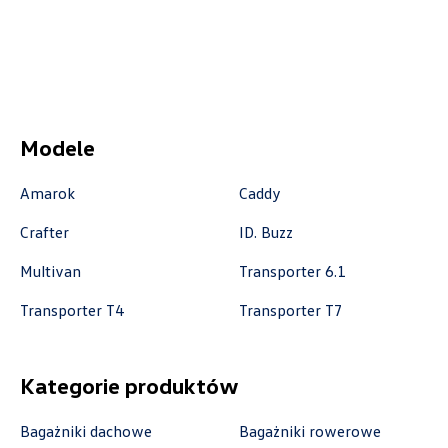
Auto-Gazda
ul. Warszawska 360, Bielsko-Biała
+48 338 223 010
Modele
marcin.fujawa@vw.auto-gazda.pl
Amarok
Caddy
Crafter
ID. Buzz
Autocentrum
Multivan
Transporter 6.1
ul. Zakładowa 18, Kielce
Transporter T4
Transporter T7
+48 413 350 222
czesci@vwautocentrum.com.pl
Kategorie produktów
Bagażniki dachowe
Bagażniki rowerowe