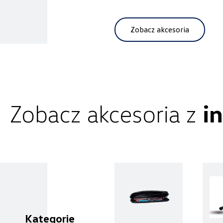
Autorud Stalowa Wola
Zobacz akcesoria
ul. Komisji Edukacji Narodowej 49,
Stalowa Wola
+48 797 025 052
k.cwik@autorudstw.pl
Zobacz akcesoria z
i
Benepol Szczecin
ul. Szczecińska 117, Szczecin - Radziszewo
+48 666 055 679
czesci.sz@benepol.pl
Kategorie