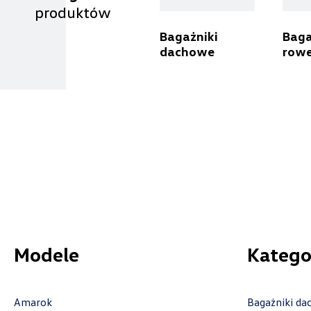
produktów
Carsed
Bagażniki
Baga
dachowe
row
ul. Łopuszańska 72, Warszawa
+48 664 848 484
akcesoria.warszawa@carsed.pl
Cichy-Zasada
ul. Prof. A. Rożańskiego 28-30, Kraków -
Modlniczka
Modele
Katego
+48 126 392 030
czesci.krakow@cichy-zasada.pl
Amarok
Bagażniki d