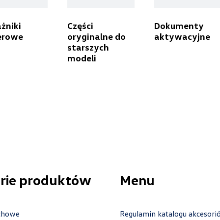
Centrum Poznań
żniki
Części
Dokumenty
erowe
oryginalne do
aktywacyjne
starszych
ul. Jadwigi Wajsówny 9, Poznań
modeli
+48 618 328 230
czesci.vwcentrumpoznan@cichy-zasada.pl
Cichy-Zasada
ul. Poznańska 33, Poznań - Przeźmierowo
+48 785 559 913
rie produktów
Menu
00500.magazyn@partner.volkswagen.pl
achowe
Regulamin katalogu akcesori