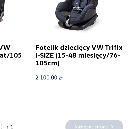
 VW
Fotelik dziecięcy VW Trifix
 lat/105
i-SIZE (15-48 miesięcy/76-
105cm)
2 100,00 zł
Następna strona
z
1