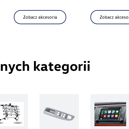
Autoweber Sp. z o. o.
Zobacz akcesoria
Zobacz akceso
ul. Łódzka 27, Zduńska Wola
+48 609 991 995
czesci@autoweber.pl
nnych kategorii
Berdychowski
ul. Owsiana 27, Poznań
+48 512 054 384
sklep@berdychowski.com.pl