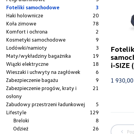
Foteliki samochodowe
3
Haki holownicze
20
Koła zimowe
78
Komfort i ochrona
2
Kosmetyki samochodowe
9
Lodówki/namioty
3
Fotelik
Maty/wykładziny bagażnika
19
samoc
Wiązki elektryczne
18
i-SIZE 
Wieszaki i uchwyty na zagłówek
6
1 930,00 
Zabezpieczenie bagażu
9
Zabezpieczenie progów, kraty i
21
osłony
Zabudowy przestrzeni ładunkowej
5
Lifestyle
129
Breloki
8
Odzież
26
Pop