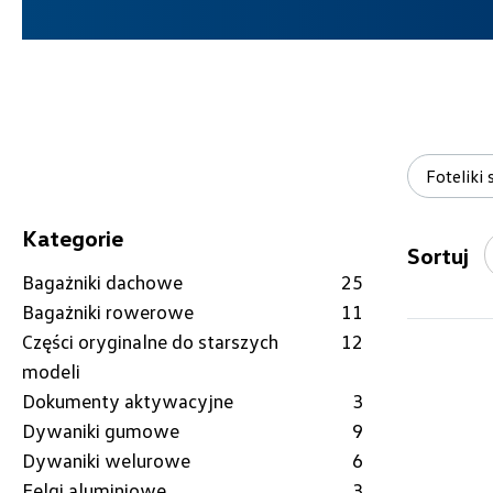
Fotelik
Kategorie
Sortuj
Bagażniki dachowe
25
Bagażniki rowerowe
11
Części oryginalne do starszych
12
modeli
Dokumenty aktywacyjne
3
Dywaniki gumowe
9
Dywaniki welurowe
6
Felgi aluminiowe
3