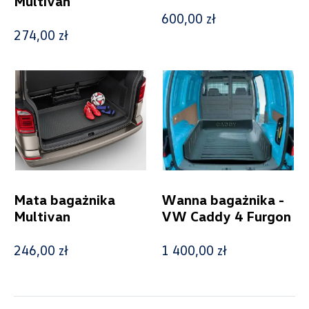
Multivan
600,00 zł
274,00 zł
Wybierz dealera obsługującego
Twoje zapytanie
Wpisz lokalizację
Mata bagażnika
Wanna bagażnika -
Multivan
VW Caddy 4 Furgon
Alexas Car Service
246,00 zł
1 400,00 zł
Laski 10A, Przykona
+48 632 208 925