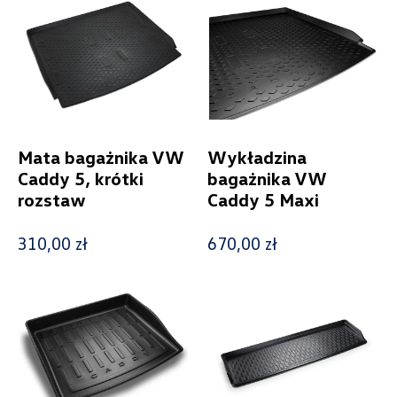
Status
Nowość
Promocja
Mata bagażnika VW
Wykładzina
Caddy 5, krótki
bagażnika VW
rozstaw
Caddy 5 Maxi
Pokaż tylko dostępne
310,00 zł
670,00 zł
Filtruj
Wyczyść filtry