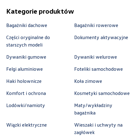
Kategorie produktów
Autoweber Sp. z o. o.
Bagażniki dachowe
Bagażniki rowerowe
ul. Łódzka 27, Zduńska Wola
Części oryginalne do
Dokumenty aktywacyjne
starszych modeli
+48 609 991 995
czesci@autoweber.pl
Dywaniki gumowe
Dywaniki welurowe
Felgi aluminiowe
Foteliki samochodowe
Haki holownicze
Koła zimowe
Bednarek
Komfort i ochrona
Kosmetyki samochodowe
ul. Szczecińska 38A, Łódź
Lodówki/namioty
Maty/wykładziny
+48 426 130 700
bagażnika
czesci.vw@bednarek.com.pl
Wiązki elektryczne
Wieszaki i uchwyty na
zagłówek