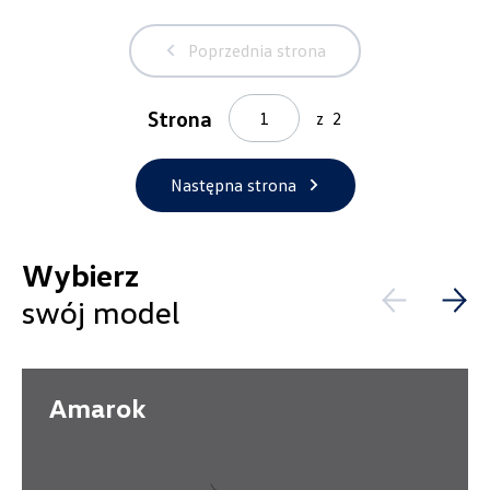
czesci@vw.alexas.pl
Poprzednia strona
Strona
z
2
Auto Forum
Następna strona
ul. Wyszogrodzka 154, Płock
+48 537 367 862
akcesoria@autoforum.pl
Wybierz
swój model
Auto Group Luzar
Amarok
ul. Krakowska 33, Wieliczka
+48 122 527 800
czescivw@autoluzar.pl