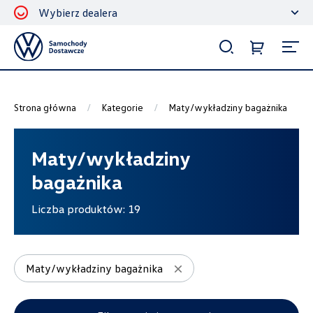
Wybierz dealera
Filtrowanie i sortowanie
Sortuj
Strona główna
Kategorie
Maty/wykładziny bagażnika
Maty/wykładziny
bagażnika
Pokaż na stronie
Liczba produktów:
19
12
Maty/wykładziny bagażnika
Kategorie
Bagażniki dachowe
25