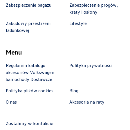
Zabezpieczenie bagażu
Zabezpieczenie progów,
Benepol Szczecin
kraty i osłony
Zabudowy przestrzeni
Lifestyle
ul. Szczecińska 117, Szczecin - Radziszewo
ładunkowej
+48 666 055 679
czesci.sz@benepol.pl
Menu
Regulamin katalogu
Polityka prywatności
akcesoriów Volkswagen
Berdychowski
Samochody Dostawcze
ul. Owsiana 27, Poznań
Polityka plików cookies
Blog
+48 512 054 384
O nas
Akcesoria na raty
sklep@berdychowski.com.pl
Zostańmy w kontakcie