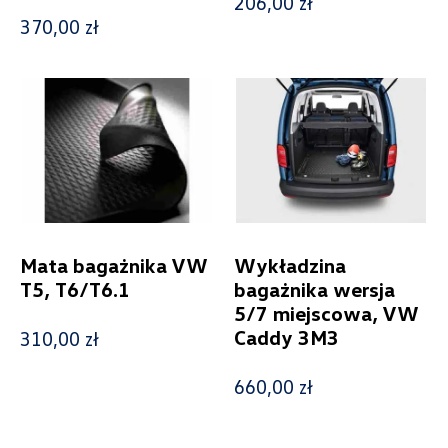
206,00 zł
Odzież
26
370,00 zł
Pozostałe
90
Produkty świąteczne
5
Model
Generacja
Mata bagażnika VW
Wykładzina
T5, T6/T6.1
bagażnika wersja
5/7 miejscowa, VW
Cena
Caddy 3M3
310,00 zł
660,00 zł
Kolekcje