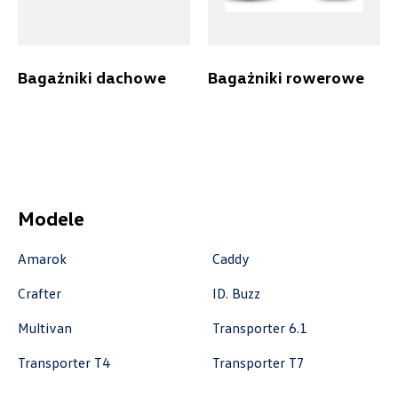
Autoremo
Bagażniki dachowe
Bagażniki rowerowe
ul. Szaflarska 170, Nowy Targ
+48 182 610 210
zamowienia@autoremo.pl
Modele
Autorud Stalowa Wola
Amarok
Caddy
Crafter
ID. Buzz
ul. Komisji Edukacji Narodowej 49, Stalowa
Wola
Multivan
Transporter 6.1
+48 797 025 052
Transporter T4
Transporter T7
k.cwik@autorudstw.pl