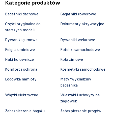
Kategorie produktów
Autoremo
Bagażniki dachowe
Bagażniki rowerowe
Części oryginalne do
Dokumenty aktywacyjne
ul. Szaflarska 170, Nowy Targ
starszych modeli
+48 182 610 210
Dywaniki gumowe
Dywaniki welurowe
zamowienia@autoremo.pl
Felgi aluminiowe
Foteliki samochodowe
Haki holownicze
Koła zimowe
Autorud Stalowa Wola
Komfort i ochrona
Kosmetyki samochodowe
Lodówki/namioty
Maty/wykładziny
ul. Komisji Edukacji Narodowej 49, Stalowa
bagażnika
Wola
+48 797 025 052
Wiązki elektryczne
Wieszaki i uchwyty na
zagłówek
k.cwik@autorudstw.pl
Zabezpieczenie bagażu
Zabezpieczenie progów,