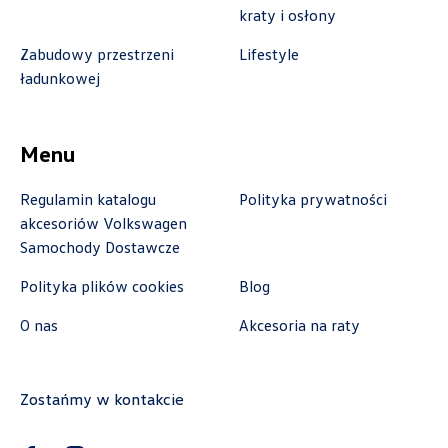
kraty i osłony
Autoweber Sp. z o. o.
Zabudowy przestrzeni
Lifestyle
ładunkowej
ul. Łódzka 27, Zduńska Wola
+48 609 991 995
Menu
czesci@autoweber.pl
Regulamin katalogu
Polityka prywatności
akcesoriów Volkswagen
Samochody Dostawcze
Bednarek
Polityka plików cookies
Blog
ul. Szczecińska 38A, Łódź
O nas
Akcesoria na raty
+48 426 130 700
czesci.vw@bednarek.com.pl
Zostańmy w kontakcie