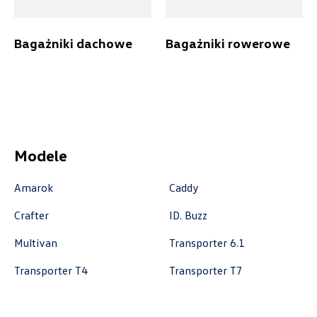
Bagażniki dachowe
Bagażniki rowerowe
Auto-Gazda
ul. Warszawska 360, Bielsko-Biała
+48 338 223 010
marcin.fujawa@vw.auto-gazda.pl
Modele
Amarok
Caddy
Autocentrum
Crafter
ID. Buzz
Multivan
Transporter 6.1
ul. Zakładowa 18, Kielce
+48 413 350 222
Transporter T4
Transporter T7
czesci@vwautocentrum.com.pl