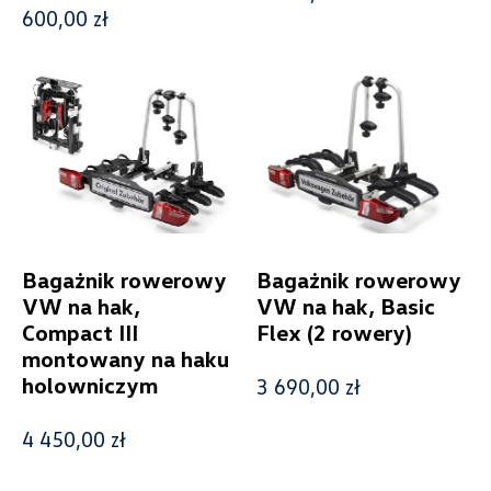
Model
600,00 zł
Caddy
Generacja
Cena
Bagażnik rowerowy
Bagażnik rowerowy
VW na hak,
VW na hak, Basic
Compact III
Flex (2 rowery)
montowany na haku
Kolekcje
holowniczym
3 690,00 zł
4 450,00 zł
Status