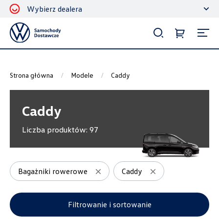
Wybierz dealera
Filtrowanie i sortowanie
Sortuj
Strona główna
Modele
Caddy
Caddy
Liczba produktów:
97
Pokaż na stronie
12
Bagażniki rowerowe
Caddy
Kategorie
Filtrowanie i sortowanie
Bagażniki dachowe
10