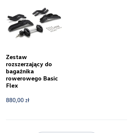
Nowość
Promocja
Pokaż tylko dostępne
Zestaw
rozszerzający do
Filtruj
bagażnika
rowerowego Basic
Flex
Wyczyść filtry
880,00 zł