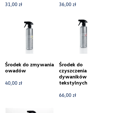
31,00 zł
36,00 zł
Cena
Kolekcje
Środek do zmywania
Środek do
owadów
czyszczenia
dywaników
tekstylnych
40,00 zł
Status
66,00 zł
Nowość
Promocja