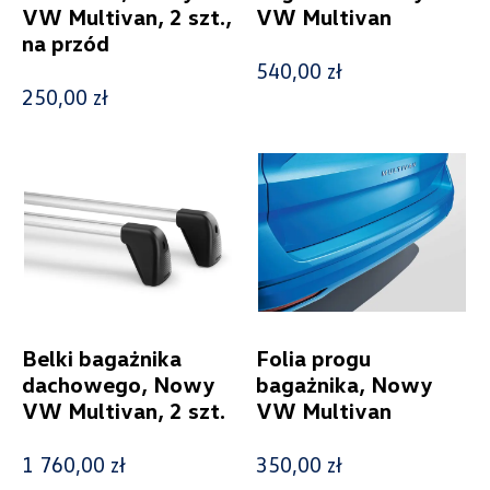
VW Multivan, 2 szt.,
VW Multivan
na przód
540,00 zł
250,00 zł
Wybierz dealera obsługującego
Twoje zapytanie
Wpisz lokalizację
Belki bagażnika
Folia progu
dachowego, Nowy
bagażnika, Nowy
VW Multivan, 2 szt.
VW Multivan
Alexas Car Service
1 760,00 zł
350,00 zł
Laski 10A, Przykona