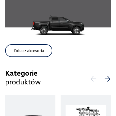
czescivw@autoluzar.pl
Auto-Gazda
ul. Warszawska 360, Bielsko-Biała
Zobacz akcesoria
+48 338 223 010
marcin.fujawa@vw.auto-gazda.pl
Kategorie
produktów
Autocentrum
ul. Zakładowa 18, Kielce
+48 413 350 222
czesci@vwautocentrum.com.pl