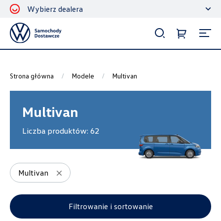
Wybierz dealera
Filtrowanie i sortowanie
Sortuj
Strona główna
Modele
Multivan
Multivan
Liczba produktów:
62
Pokaż na stronie
12
Multivan
Kategorie
Filtrowanie i sortowanie
Bagażniki dachowe
3