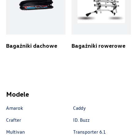
Autoremo
Bagażniki dachowe
Bagażniki rowerowe
ul. Szaflarska 170, Nowy Targ
+48 182 610 210
zamowienia@autoremo.pl
Modele
Autorud Stalowa Wola
Amarok
Caddy
ul. Komisji Edukacji Narodowej 49, Stalowa
Wola
Crafter
ID. Buzz
+48 797 025 052
Multivan
Transporter 6.1
k.cwik@autorudstw.pl