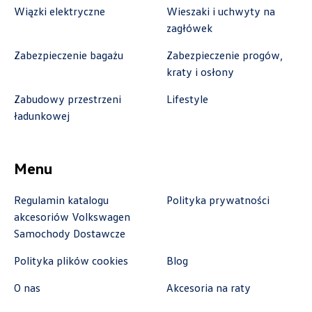
Wiązki elektryczne
Wieszaki i uchwyty na
zagłówek
Benepol Szczecin
Zabezpieczenie bagażu
Zabezpieczenie progów,
kraty i osłony
ul. Szczecińska 117, Szczecin - Radziszewo
Zabudowy przestrzeni
Lifestyle
+48 666 055 679
ładunkowej
czesci.sz@benepol.pl
Menu
Berdychowski
Regulamin katalogu
Polityka prywatności
akcesoriów Volkswagen
ul. Owsiana 27, Poznań
Samochody Dostawcze
+48 512 054 384
Polityka plików cookies
Blog
sklep@berdychowski.com.pl
O nas
Akcesoria na raty