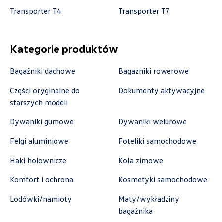
Transporter T4
Transporter T7
Kategorie produktów
Autoweber Sp. z o. o.
Bagażniki dachowe
Bagażniki rowerowe
ul. Łódzka 27, Zduńska Wola
+48 609 991 995
Części oryginalne do
Dokumenty aktywacyjne
starszych modeli
czesci@autoweber.pl
Dywaniki gumowe
Dywaniki welurowe
Felgi aluminiowe
Foteliki samochodowe
Bednarek
Haki holownicze
Koła zimowe
ul. Szczecińska 38A, Łódź
Komfort i ochrona
Kosmetyki samochodowe
+48 426 130 700
Lodówki/namioty
Maty/wykładziny
czesci.vw@bednarek.com.pl
bagażnika