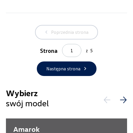
+48 632 208 925
czesci@vw.alexas.pl
Poprzednia strona
Auto Forum
Strona
z
5
ul. Wyszogrodzka 154, Płock
Następna strona
+48 537 367 862
akcesoria@autoforum.pl
Wybierz
swój model
Auto Group Luzar
ul. Krakowska 33, Wieliczka
Amarok
+48 122 527 800