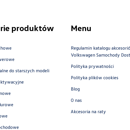
czesci.vwcentrumpoznan@cichy-zasada.pl
rie produktów
Menu
Cichy-Zasada
achowe
Regulamin katalogu akcesori
Volkswagen Samochody Dos
ul. Poznańska 33, Poznań - Przeźmierowo
owerowe
+48 785 559 913
Polityka prywatności
nalne do starszych modeli
00500.magazyn@partner.volkswagen.pl
Polityka plików cookies
ktywacyjne
Blog
umowe
O nas
lurowe
Cichy-Zasada Warszawa
Akcesoria na raty
iowe
ul. Grochowska 163, Warszawa
mochodowe