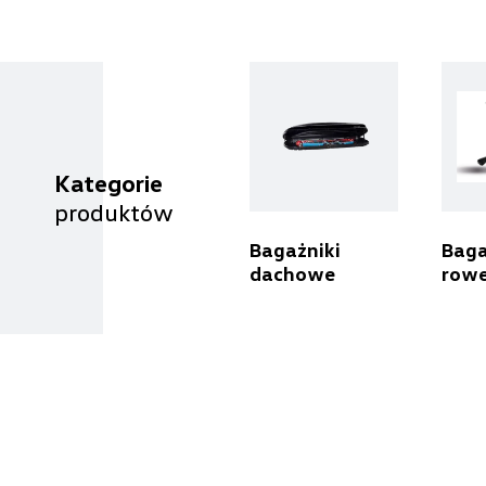
+48 797 025 052
k.cwik@autorudstw.pl
Benepol Szczecin
Kategorie
produktów
ul. Szczecińska 117, Szczecin - Radziszewo
+48 666 055 679
Bagażniki
Baga
dachowe
row
czesci.sz@benepol.pl
Carsed
ul. Łopuszańska 72, Warszawa
+48 664 848 484