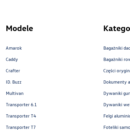
akcesoria.warszawa@carsed.pl
Modele
Katego
Cichy-Zasada
Amarok
Bagażniki d
ul. Prof. A. Rożańskiego 28-30, Kraków -
Caddy
Bagażniki r
Modlniczka
Crafter
+48 126 392 030
Części orygi
czesci.krakow@cichy-zasada.pl
ID. Buzz
Dokumenty a
Multivan
Dywaniki g
Transporter 6.1
Dywaniki we
Cichy-Zasada
Transporter T4
Felgi alumin
ul. Gnieźnieńska 43a, Koszalin
Transporter T7
Foteliki sa