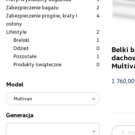
Zabezpieczenie bagażu
2
Zabezpieczenie progów, kraty i
4
osłony
Lifestyle
2
Breloki
1
Odzież
0
Belki 
Pozostałe
1
dacho
Produkty świąteczne
0
Multiva
1 760,00 
Model
Multivan
Generacja
Pop