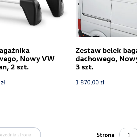
bagażnika
Zestaw belek bag
wego, Nowy VW
dachowego, Nowy 
n, 2 szt.
3 szt.
zł
1 870,00 zł
Strona
rzednia strona