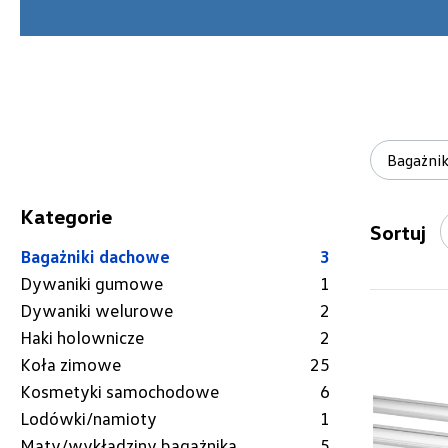
Bagażni
Kategorie
Sortuj
Bagażniki dachowe
3
Dywaniki gumowe
1
Dywaniki welurowe
2
Haki holownicze
2
Koła zimowe
25
Kosmetyki samochodowe
6
Lodówki/namioty
1
Maty/wykładziny bagażnika
5