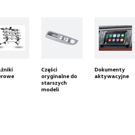
czesci@autoweber.pl
Berdychowski
ul. Owsiana 27, Poznań
+48 512 054 384
żniki
Części
Dokumenty
erowe
oryginalne do
aktywacyjne
sklep@berdychowski.com.pl
starszych
modeli
Centrum Poznań
ul. Jadwigi Wajsówny 9, Poznań
+48 618 328 230