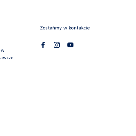
sklep.vwpiaseczno@cichy-zasada.pl
Zostańmy w kontakcie
Cichy-Zasada
ów
tawcze
al. Powstańców Wlkp. 203, Piła
+48 672 112 030
czesci.vwpila@cichy-zasada.pl
CityMotors
ul. Uczniowska 36, Gdańsk