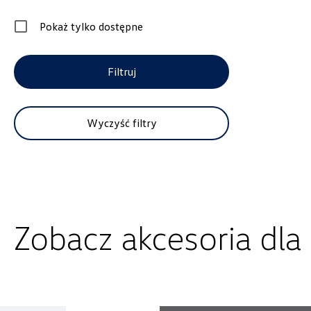
Pokaż tylko dostępne
Filtruj
Wybierz dealera obsługującego Tw
Wyczyść filtry
Zobacz akcesoria dla
Alexas Car Service
Laski 10A, Przykona
+48 632 208 925